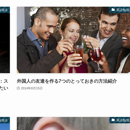
勉強法
英語勉強
：ス
外国人の友達を作る7つのとっておきの方法紹介
たい
2014年8月15日
勉強法
英語勉強