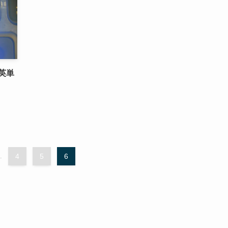
英単
.
4
5
6