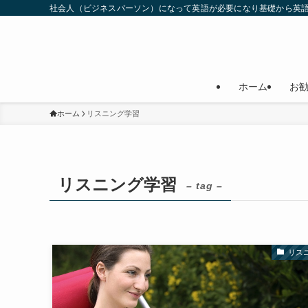
社会人（ビジネスパーソン）になって英語が必要になり基礎から英
ホーム
お
ホーム
リスニング学習
リスニング学習
– tag –
リス