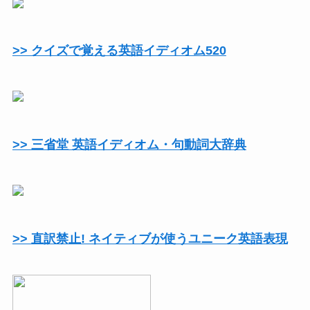
>> クイズで覚える英語イディオム520
>> 三省堂 英語イディオム・句動詞大辞典
>> 直訳禁止! ネイティブが使うユニーク英語表現