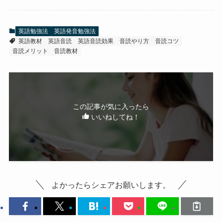
英語勉強法
英語発音勉強法
英語教材
英語音読
英語音読効果
音読やり方
音読コツ
音読メリット
音読教材
この記事が気に入ったら
いいねしてね！
よかったらシェアお願いします。