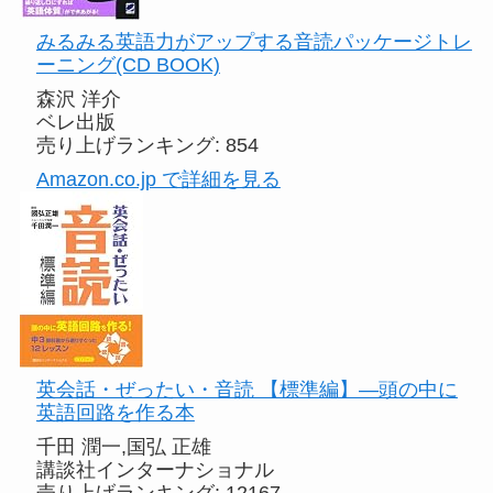
みるみる英語力がアップする音読パッケージトレ
ーニング(CD BOOK)
森沢 洋介
ベレ出版
売り上げランキング: 854
Amazon.co.jp で詳細を見る
英会話・ぜったい・音読 【標準編】—頭の中に
英語回路を作る本
千田 潤一,国弘 正雄
講談社インターナショナル
売り上げランキング: 12167